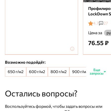
Профилиро
LockDown S
4.7
27
Цена за
ру
76.55 ₽
Возможно подойдёт:
650 г/м2
600 г/м2
800 г/м2
900 г/м2
650+100 
Остались вопросы?
Воспользуйтесь формой, чтобы задать вопросы или