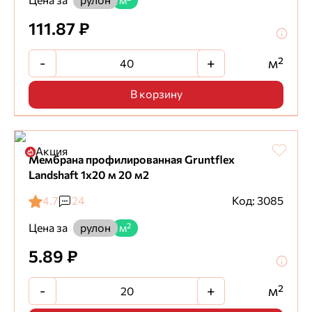
Цена за
рулон
м²
111.87 ₽
-
+
м²
В корзину
Акция
Мембрана профилированная Gruntflex
Landshaft 1х20 м 20 м2
4.7
24
Код: 3085
Цена за
рулон
м²
5.89 ₽
-
+
м²