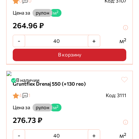
0
0
Код: 3107
Цена за
рулон
м²
264.96 ₽
-
+
м²
В корзину
В наличии
Gruntflex Drenaj 550 (+130 гео)
4
1
Код: 3111
Цена за
рулон
м²
276.73 ₽
-
+
м²