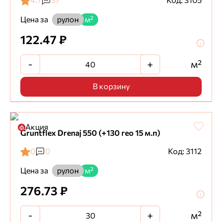
4.7
37
Код: 3105
Цена за
рулон
м²
122.47 ₽
-
+
м²
В корзину
Акция
Gruntflex Drenaj 550 (+130 гео 15 м.п)
0
0
Код: 3112
Цена за
рулон
м²
276.73 ₽
-
+
м²