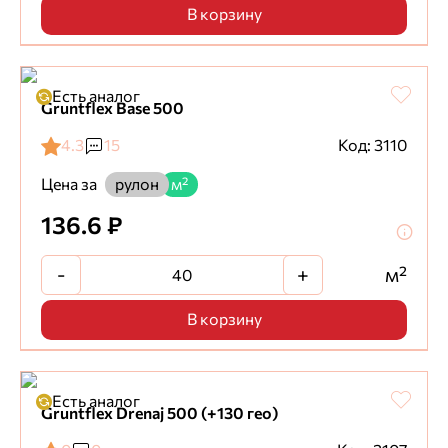
В корзину
Есть аналог
Gruntflex Base 500
4.3
15
Код: 3110
Цена за
рулон
м²
136.6 ₽
-
+
м²
В корзину
Есть аналог
Gruntflex Drenaj 500 (+130 гео)