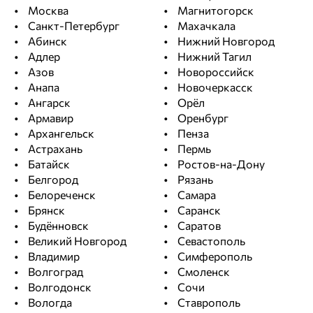
Москва
Магнитогорск
Санкт-Петербург
Махачкала
Абинск
Нижний Новгород
Адлер
Нижний Тагил
Азов
Новороссийск
Анапа
Новочеркасск
Ангарск
Орёл
Армавир
Оренбург
Архангельск
Пенза
Астрахань
Пермь
Батайск
Ростов-на-Дону
Белгород
Рязань
Белореченск
Самара
Брянск
Саранск
Будённовск
Саратов
Великий Новгород
Севастополь
Владимир
Симферополь
Волгоград
Смоленск
Волгодонск
Сочи
Вологда
Ставрополь