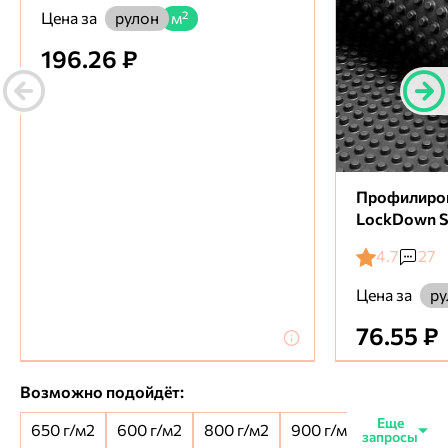
Цена за
рулон
м²
196.26 ₽
Профилиро
LockDown S
4.7
27
Цена за
ру
76.55 ₽
Возможно подойдёт:
650 г/м2
600 г/м2
800 г/м2
900 г/м2
650+100 