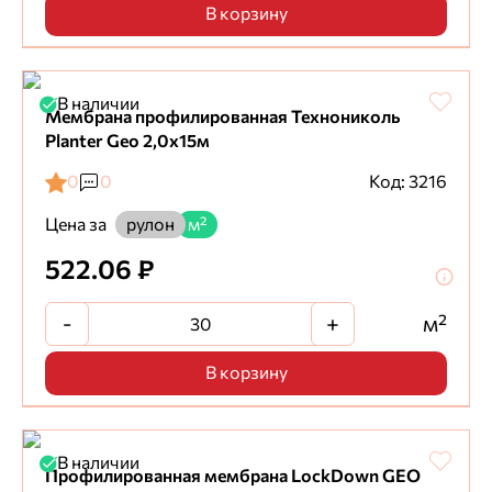
В корзину
В наличии
Мембрана профилированная Технониколь
Planter Geo 2,0х15м
0
0
Код: 3216
Цена за
рулон
м²
522.06 ₽
-
+
м²
В корзину
В наличии
Профилированная мембрана LockDown GEO