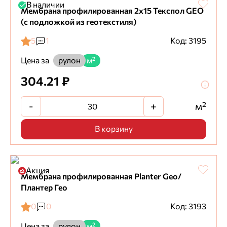
В наличии
Мембрана профилированная 2х15 Текспол GEO
(с подложкой из геотекстиля)
5
1
Код: 3195
Цена за
рулон
м²
304.21 ₽
-
+
м²
В корзину
Акция
Мембрана профилированная Planter Geo/
Плантер Гео
0
0
Код: 3193
Цена за
рулон
м²