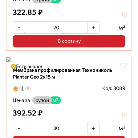
322.85 ₽
-
+
м²
В корзину
Есть аналог
Мембрана профилированная Технониколь
Planter Geo 2х15 м
0
0
Код: 3089
Цена за
рулон
м²
392.52 ₽
-
+
м²