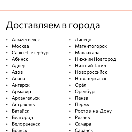
Доставляем в города
Альметьевск
Липецк
Москва
Магнитогорск
Санкт-Петербург
Махачкала
Абинск
Нижний Новгород
Адлер
Нижний Тагил
Азов
Новороссийск
Анапа
Новочеркасск
Ангарск
Орёл
Армавир
Оренбург
Архангельск
Пенза
Астрахань
Пермь
Батайск
Ростов-на-Дону
Белгород
Рязань
Белореченск
Самара
Брянск
Саранск