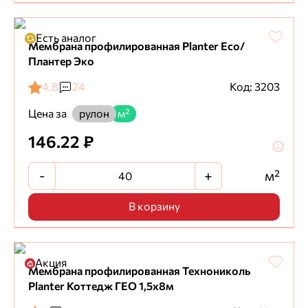
Есть аналог
Мембрана профилированная Planter Eco/
Плантер Эко
4.8
24
Код: 3203
Цена за
рулон
м²
146.22 ₽
-
+
м²
В корзину
Акция
Мембрана профилированная Технониколь
Planter Коттедж ГЕО 1,5х8м