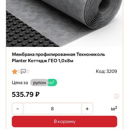
Мембрана профилированная Технониколь
Planter Коттедж ГЕО 1,0х8м
0
0
Код: 3209
Цена за
рулон
м²
535.79 ₽
-
+
м²
В корзину