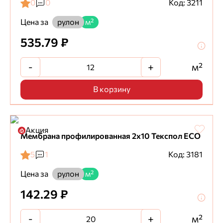
0
0
Код: 3211
Цена за
рулон
м²
535.79 ₽
-
+
м²
В корзину
Акция
Мембрана профилированная 2х10 Текспол ECO
5
1
Код: 3181
Цена за
рулон
м²
142.29 ₽
-
+
м²