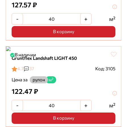
127.57 ₽
-
+
м²
В корзину
В наличии
Gruntflex Landshaft LIGHT 450
4.7
37
Код: 3105
Цена за
рулон
м²
122.47 ₽
-
+
м²
В корзину