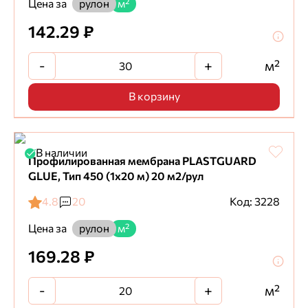
Цена за
рулон
м²
142.29 ₽
-
+
м²
В корзину
В наличии
Профилированная мембрана PLASTGUARD
GLUE, Тип 450 (1х20 м) 20 м2/рул
4.8
20
Код: 3228
Цена за
рулон
м²
169.28 ₽
-
+
м²