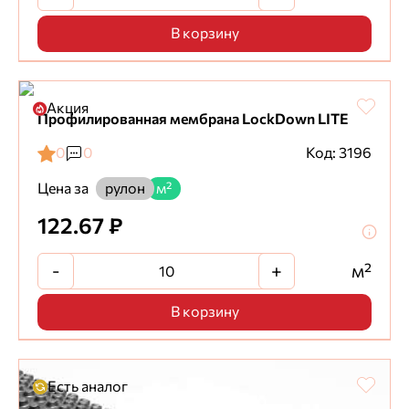
В корзину
Акция
Профилированная мембрана LockDown LITE
0
0
Код: 3196
Цена за
рулон
м²
122.67 ₽
-
+
м²
В корзину
Есть аналог