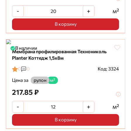
-
+
м²
В корзину
В наличии
Мембрана профилированная Технониколь
Planter Коттедж 1,5х8м
0
0
Код: 3324
Цена за
рулон
м²
217.85 ₽
-
+
м²
В корзину