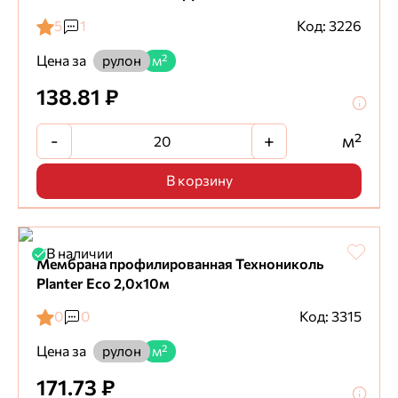
5
1
Код: 3226
Цена за
рулон
м²
138.81 ₽
-
+
м²
В корзину
В наличии
Мембрана профилированная Технониколь
Planter Eco 2,0х10м
0
0
Код: 3315
Цена за
рулон
м²
171.73 ₽