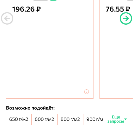
196.26 ₽
76.55 ₽
Возможно подойдёт:
650 г/м2
600 г/м2
800 г/м2
900 г/м2
650+100 