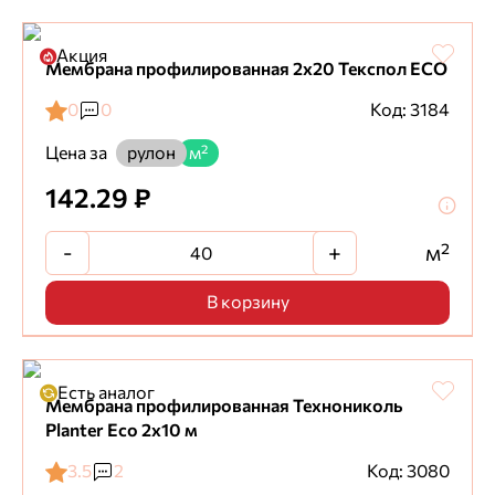
Акция
Мембрана профилированная 2х20 Текспол ECO
0
0
Код: 3184
Цена за
рулон
м²
142.29 ₽
-
+
м²
В корзину
Есть аналог
Мембрана профилированная Технониколь
Planter Eco 2х10 м
3.5
2
Код: 3080