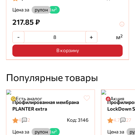
Цена за
рулон
м²
217.85 ₽
-
+
м²
В корзину
Популярные товары
Есть аналог
Акция
Профилированная мембрана
Профилиро
PLANTER extra
LockDown S
4
2
Код: 3146
4.7
27
Цена за
Цена за
рулон
м²
ру