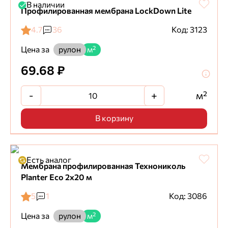
В наличии
Профилированная мембрана LockDown Lite
4.7
36
Код: 3123
Цена за
рулон
м²
69.68 ₽
-
+
м²
В корзину
Есть аналог
Мембрана профилированная Технониколь
Planter Eco 2х20 м
5
1
Код: 3086
Цена за
рулон
м²