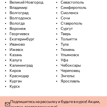
Великий Новгород
Севастополь
Владимир
Симферополь
Волгоград
Смоленск
Волгодонск
Сочи
Вологда
Ставрополь
Воронеж
Сургут
Георгиевск
Тверь
Екатеринбург
Тольятти
Иваново
Тула
Ижевск
Тюмень
Казань
Ульяновск
Калуга
Уфа
Калининград
Чебоксары
Киров
Череповец
Краснодар
Энгельс
Курган
Ярославль
Курск
Подпишитесь на рассылку и будьте в курсе! Акции,
скидки, распродажи ждут!