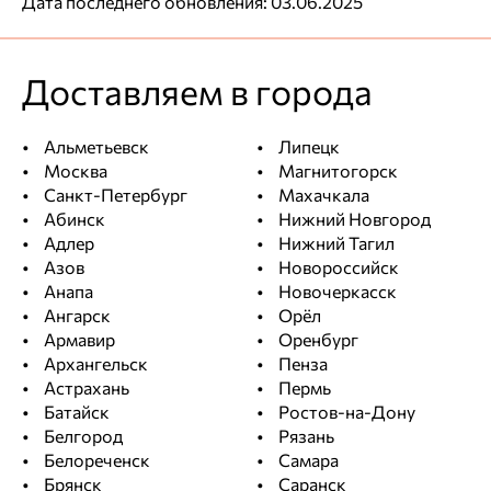
Дата последнего обновления: 03.06.2025
Доставляем в города
Альметьевск
Липецк
Москва
Магнитогорск
Санкт-Петербург
Махачкала
Абинск
Нижний Новгород
Адлер
Нижний Тагил
Азов
Новороссийск
Анапа
Новочеркасск
Ангарск
Орёл
Армавир
Оренбург
Архангельск
Пенза
Астрахань
Пермь
Батайск
Ростов-на-Дону
Белгород
Рязань
Белореченск
Самара
Брянск
Саранск