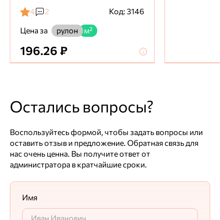
Плотность
Максим Егоршин
Для выставления счета присылайте заявку с Вашими
4
2
Код: 3146
реквизитами на электронную почту
Ответ службы заботы
550 г/м2
450 г/м2
400 г/м2
500 г/м2
Цена за
рулон
м²
Рады, что всё устроило, будем держать качество.
196.26 ₽
Евгений
16.11.2024
Остались вопросы?
Цена
Качество
Общая оценка
Воспользуйтесь формой, чтобы задать вопросы или
Достоинства
оставить отзыв и предложение. Обратная связь для
нас очень ценна. Вы получите ответ от
качество понравилось
администратора в кратчайшие сроки.
Недостатки
замечаний нет
Имя
Комментарий