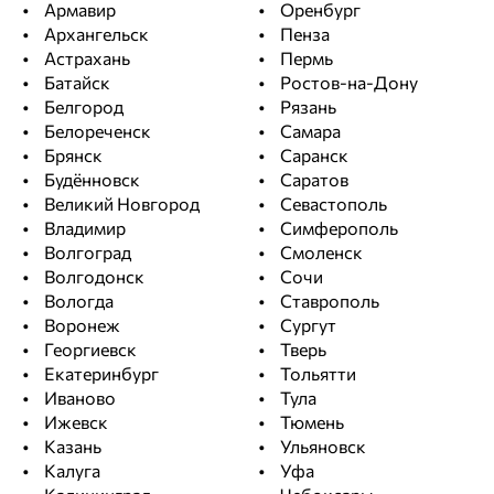
Армавир
Оренбург
Архангельск
Пенза
Астрахань
Пермь
Максим Егоршин
Батайск
Ростов-на-Дону
Белгород
Ответ службы заботы
Рязань
Белореченск
Самара
Очень приятно, что оценили.
Брянск
Саранск
Будённовск
Саратов
Великий Новгород
Севастополь
Владимир
Симферополь
Влад
Волгоград
Смоленск
12.11.2024
Волгодонск
Сочи
Вологда
Ставрополь
Цена
Качество
Воронеж
Сургут
Общая оценка
Георгиевск
Тверь
Екатеринбург
Тольятти
Достоинства
Иваново
Тула
качество понравилось, всё как в описании
Ижевск
Тюмень
Казань
Ульяновск
Недостатки
Калуга
Уфа