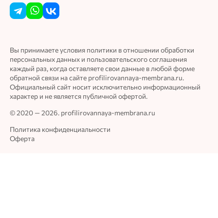
Благодарю за обратную связь, приятно слышать
такие слова.
Вы принимаете условия политики в отношении обработки
Игорь
персональных данных и пользовательского соглашения
каждый раз, когда оставляете свои данные в любой форме
30.04.2024
обратной связи на сайте profilirovannaya-membrana.ru.
Официальный сайт носит исключительно информационный
Цена
Качество
характер и не является публичной офертой.
Общая оценка
© 2020 — 2026. profilirovannaya-membrana.ru
Достоинства
Политика конфиденциальности
Оферта
Недорого
Недостатки
Не очень качественно, Упаковка повреждена
Комментарий
Тонкий. Рвется как бумага. Не доволен