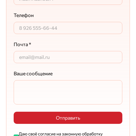
Упаковано хорошо. Доставили без
повреждений. На внешний вид - плотный
Телефон
(существенно отличается от аналогов других
производителей). Куплен для подготовки
бетонного пола в подвале гаража
Почта *
Максим Егоршин
Ответ службы заботы
Ваш отзыв — лучшая награда для нас.
Ваше сообщение
Татьяна М.
14.11.2024
Цена
Качество
Отправить
Общая оценка
Достоинства
Даю своё согласие на законную обработку