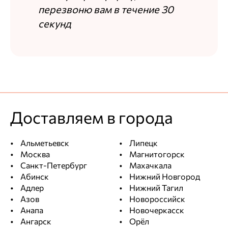
Цена
Качество
перезвоню вам в течение 30
Общая оценка
секунд
Достоинства
Ожидания оправдались
Недостатки
без минусов
Комментарий
Доставляем в города
Плотность минимальная. 40м2 весят килограмм
15 максимум от силы. Этикеток связанных с
Альметьевск
Липецк
технониколь нет. Просто скотч. Еще раз бы не
Москва
Магнитогорск
заказал.
Санкт-Петербург
Махачкала
Абинск
Нижний Новгород
Фотографии покупателя
Адлер
Нижний Тагил
Азов
Новороссийск
Анапа
Новочеркасск
Ангарск
Орёл