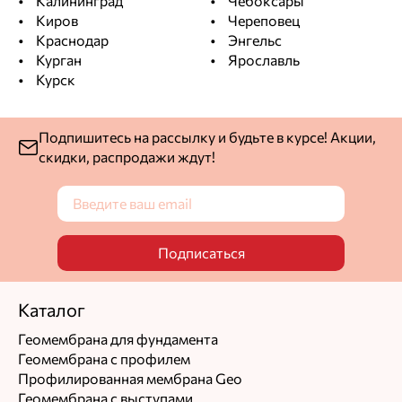
Калининград
Чебоксары
замечаний нет
Киров
Череповец
Комментарий
Краснодар
Энгельс
Курган
Ярославль
Отличный оригинальный товар. Плотность и вес
Курск
соответствуют заявленному производителем.
Рекомендую именно данного добросовестного
продавца.
Подпишитесь на рассылку и будьте в курсе! Акции,
скидки, распродажи ждут!
Фотографии покупателя
Подписаться
Каталог
Максим Егоршин
Ответ службы заботы
Геомембрана для фундамента
Геомембрана с профилем
Рады, что всё устроило, будем держать качество.
Профилированная мембрана Geo
Геомембрана с выступами