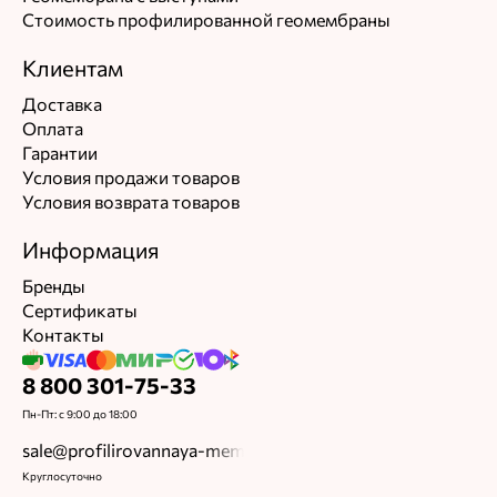
Стоимость профилированной геомембраны
Евгений М.
Клиентам
30.04.2024
Доставка
Цена
Качество
Оплата
Общая оценка
Гарантии
Условия продажи товаров
Достоинства
Условия возврата товаров
Недорого, Совпадает с описанием
Информация
Недостатки
Бренды
Сертификаты
всё ок
Контакты
Комментарий
8 800 301-75-33
Соответствует ожиданиям, цена была ниже всех.
Пн-Пт: с 9:00 до 18:00
Максим Егоршин
sale@profilirovannaya-membrana.ru
Круглосуточно
Ответ службы заботы