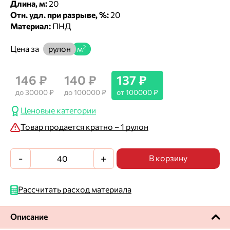
Длина, м:
20
Отн. удл. при разрыве, %:
20
Материал:
ПНД
Цена за
рулон
м²
146 ₽
140 ₽
137 ₽
до 30000 ₽
до 100000 ₽
от 100000 ₽
Ценовые категории
Товар продается кратно – 1 рулон
-
+
В корзину
Рассчитать расход материала
Описание