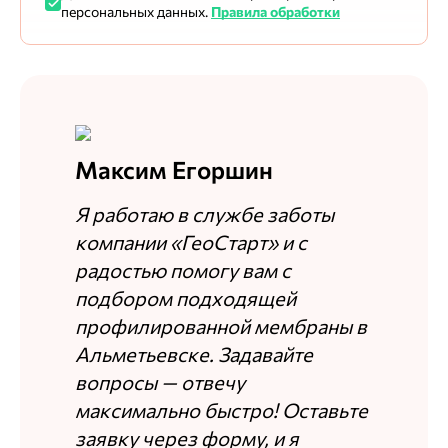
персональных данных.
Правила обработки
материал крепкий
Недостатки
замечаний нет, Упаковка повреждена
Комментарий
хорошее качество
Максим Егоршин
Я работаю в службе заботы
Максим Егоршин
компании «ГеоСтарт» и с
Ответ службы заботы
радостью помогу вам с
Признательны за добрые слова, стараемся держать
подбором подходящей
уровень.
профилированной мембраны в
Альметьевске. Задавайте
Дмитрий Е.
вопросы — отвечу
максимально быстро! Оставьте
13.11.2024
заявку через форму, и я